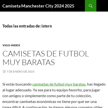
Buscar
Camiseta Manchester City 2024 2025
SALTAR
AL
CONTENIDO
Todas las entradas de: istern
VIGO-INDEX
CAMISETAS DE FUTBOL
MUY BARATAS
7 DE ENERO DE 2025
Si estás buscando
camisetas de futbol muy baratas
, has llegado
al lugar adecuado. Ya sea para tu equipo favorito, para jugar
con amigos o simplemente como parte de tu colección,
encontrar camisetas económicas no tiene por qué ser una
tarea difícil. A continuación, te damos algunos consejos útiles