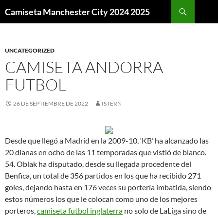
Buscar
Camiseta Manchester City 2024 2025
SALTAR
AL
CONTENIDO
UNCATEGORIZED
CAMISETA ANDORRA
FUTBOL
26 DE SEPTIEMBRE DE 2022
ISTERN
Desde que llegó a Madrid en la 2009-10, ‘KB’ ha alcanzado las
20 dianas en ocho de las 11 temporadas que vistió de blanco.
54. Oblak ha disputado, desde su llegada procedente del
Benfica, un total de 356 partidos en los que ha recibido 271
goles, dejando hasta en 176 veces su portería imbatida, siendo
estos números los que le colocan como uno de los mejores
porteros,
camiseta futbol inglaterra
no solo de LaLiga sino de