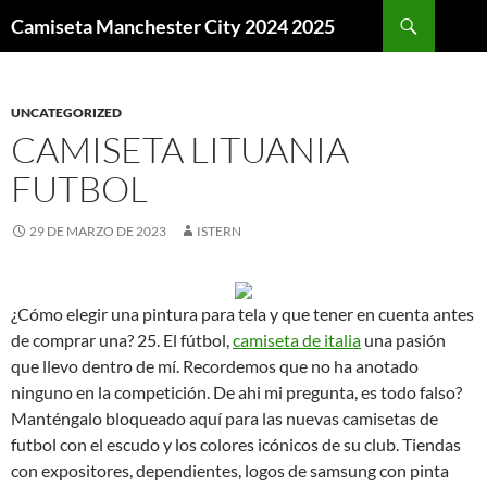
Buscar
Camiseta Manchester City 2024 2025
SALTAR
AL
CONTENIDO
UNCATEGORIZED
CAMISETA LITUANIA
FUTBOL
29 DE MARZO DE 2023
ISTERN
¿Cómo elegir una pintura para tela y que tener en cuenta antes
de comprar una? 25. El fútbol,
camiseta de italia
una pasión
que llevo dentro de mí. Recordemos que no ha anotado
ninguno en la competición. De ahi mi pregunta, es todo falso?
Manténgalo bloqueado aquí para las nuevas camisetas de
futbol con el escudo y los colores icónicos de su club. Tiendas
con expositores, dependientes, logos de samsung con pinta