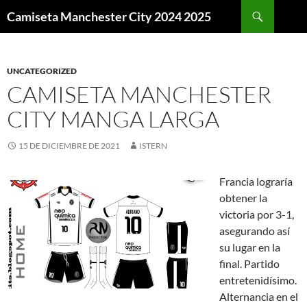
Buscar
Camiseta Manchester City 2024 2025
SALTAR
AL
CONTENIDO
UNCATEGORIZED
CAMISETA MANCHESTER
CITY MANGA LARGA
15 DE DICIEMBRE DE 2021
ISTERN
Francia lograría
obtener la
victoria por 3-1,
asegurando así
su lugar en la
final. Partido
entretenidísimo.
Alternancia en el