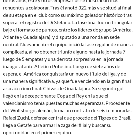
de los años, este y otros empresarios se mostraban más
renuentes a colaborar. Tras él anotó 322 más y se situó al final
de su etapa en el club como su máximo goleador histórico tras
superar el registro de Di Stéfano. La fase final fue un triangular
bajo el formato de puntos, entre los líderes de grupo (América,
Atlante y Guadalajara), y disputado a una ronda en sede
neutral. Nuevamente el equipo inició la fase regular de manera
complicada, al no obtener triunfo alguno hasta la jornada 7
luego de 5 empates y una derrota sorpresiva en la jornada
inaugural ante Atlético Potosino. Luego de siete años de
espera, el América conquistaría un nuevo título de liga, y de
una manera significativa, ya que fue venciendo en la gran final
a su acérrimo final: Chivas de Guadalajara. Su segundo gol
llegó en la decepcionante Copa del Rey en la que el
valencianismo tenía puestas muchas esperanzas. Procedente
del Wolfsburgo alemán, firma un contrato de seis temporadas.
Rafael Zuchi, defensa central que procede del Tigres do Brasil,
llega a Getafe para armar la zaga del filial y buscar su
oportunidad en el primer equipo.