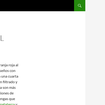
SALTAR AL CONTENIDO
L
anja roja al
diseños con
a una cuarta
 filtrado y
ía son más
ciones de
tengas que
inglaterra
y