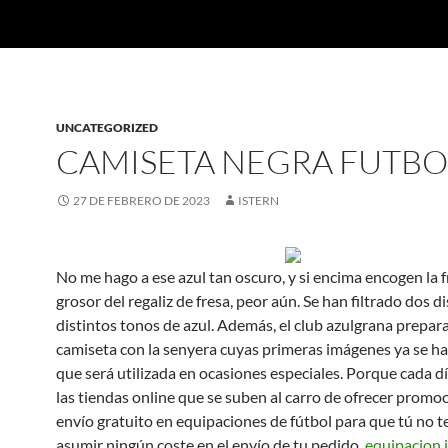
UNCATEGORIZED
CAMISETA NEGRA FUTBO
27 DE FEBRERO DE 2023
ISTERN
No me hago a ese azul tan oscuro, y si encima encogen la fr
grosor del regaliz de fresa, peor aún. Se han filtrado dos 
distintos tonos de azul. Además, el club azulgrana prepar
camiseta con la senyera cuyas primeras imágenes ya se han
que será utilizada en ocasiones especiales. Porque cada d
las tiendas online que se suben al carro de ofrecer promo
envío gratuito en equipaciones de fútbol para que tú no 
asumir ningún coste en el envío de tu pedido,
equipacion 