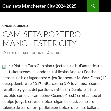
Buscar
Camiseta Manchester City 2024 2025
SALTAR
AL
CONTENIDO
UNCATEGORIZED
CAMISETA PORTERO
MANCHESTER CITY
15 DE DICIEMBRE DE 2021
ISTERN
↑ «Platini’s Euro Cup plan rejected». ↑ a b «Fantastic cup
ticket scenes in London». ↑ «Nicolas Anelka». Football-
heroes. ↑ a b c «Jugadores: Arjen Robben». ↑ Múñoz, Elena (12
de septiembre de 2017). «Barcelona 3-0 Juventus: resumen,
resultado y goles del partido». ↑ «Martín Demichelis fue
recibido como un campeón». Cuando él está en el campo el
equipo juega bien, es el típico -digámoslo así, como si un
talento de ese calibre pudiese ser típico- que hace bailar al