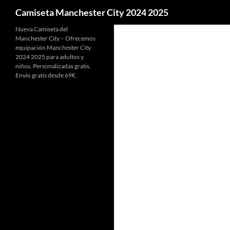
Buscar
Camiseta Manchester City 2024 2025
Nueva Camiseta del
Manchester City – Ofrecemos
equipación Manchester City
2024 2025 para adultos y
niños. Personalizadas gratis.
Envío gratis desde 69€.