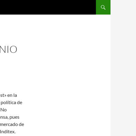
SALTAR AL CONTENIDO
 NIO
st» en la
política de
. No
ensa, pues
l mercado de
Inditex.