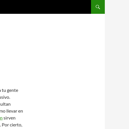
SALTAR AL CONTENIDO
a tu gente
usivo.
sultan
mo llevar en
ón
sirven
 Por cierto,