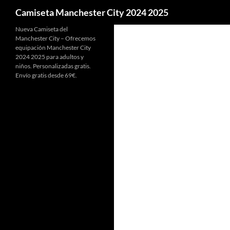
Buscar
Camiseta Manchester City 2024 2025
Nueva Camiseta del
Manchester City – Ofrecemos
equipación Manchester City
2024 2025 para adultos y
niños. Personalizadas gratis.
Envío gratis desde 69€.