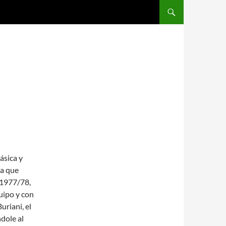
SALTAR AL CONTENIDO
ásica y
a que
 1977/78,
uipo y con
riani, el
dole al