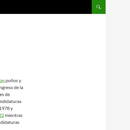
SALTAR AL CONTENIDO
ion
puños y
ongreso de la
es de
andidaturas
 1978 y
22
mientras
ndidaturas