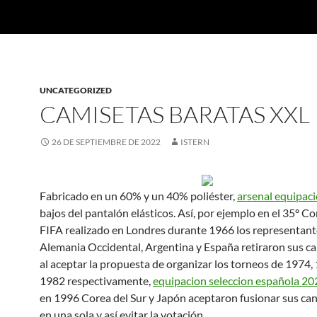
UNCATEGORIZED
CAMISETAS BARATAS XXL
26 DE SEPTIEMBRE DE 2022
ISTERN
Fabricado en un 60% y un 40% poliéster,
arsenal equipac
bajos del pantalón elásticos. Así, por ejemplo en el 35º C
FIFA realizado en Londres durante 1966 los representant
Alemania Occidental, Argentina y España retiraron sus c
al aceptar la propuesta de organizar los torneos de 1974,
1982 respectivamente,
equipacion seleccion española 20
en 1996 Corea del Sur y Japón aceptaron fusionar sus ca
en una sola y así evitar la votación.