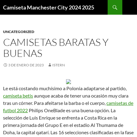
Buscar
Camiseta Manchester City 2024 2025
SALTAR
AL
CONTENIDO
UNCATEGORIZED
CAMISETAS BARATAS Y
BUENAS
3 DE ENERO DE 2023
ISTERN
Le está costando muchísimo a Polonia adaptarse al partido,
camiseta betis
aunque acaba de tener una ocasión muy clara
tras un córner. Para afeitarse la barba o el cuerpo,
camisetas de
futbol 2022
Philips OneBlade es una buena opción. La
selección de Luis Enrique se enfrenta a Costa Rica en la
primera jornada del Grupo E en el estadio Al Thumama de
Doha, la capital qatarí. Las 16 selecciones clasificadas en la fase