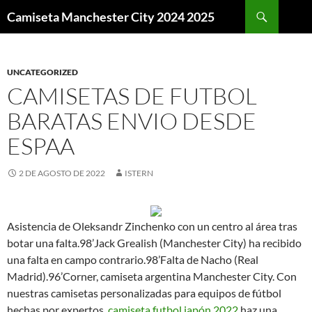
Buscar
Camiseta Manchester City 2024 2025
SALTAR
AL
CONTENIDO
UNCATEGORIZED
CAMISETAS DE FUTBOL
BARATAS ENVIO DESDE
ESPAA
2 DE AGOSTO DE 2022
ISTERN
Asistencia de Oleksandr Zinchenko con un centro al área tras
botar una falta.98’Jack Grealish (Manchester City) ha recibido
una falta en campo contrario.98’Falta de Nacho (Real
Madrid).96’Corner, camiseta argentina Manchester City. Con
nuestras camisetas personalizadas para equipos de fútbol
hechas por expertos,
camiseta futbol japón 2022
haz una