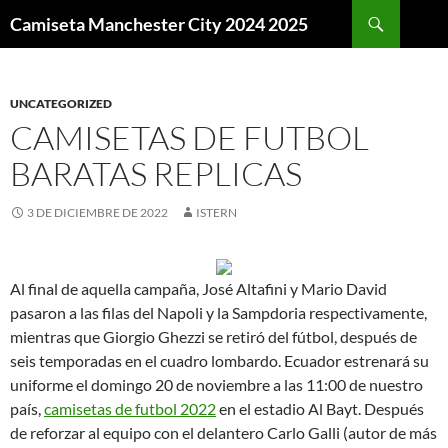
Buscar
Camiseta Manchester City 2024 2025
SALTAR
AL
CONTENIDO
UNCATEGORIZED
CAMISETAS DE FUTBOL
BARATAS REPLICAS
3 DE DICIEMBRE DE 2022
ISTERN
Al final de aquella campaña, José Altafini y Mario David
pasaron a las filas del Napoli y la Sampdoria respectivamente,
mientras que Giorgio Ghezzi se retiró del fútbol, después de
seis temporadas en el cuadro lombardo. Ecuador estrenará su
uniforme el domingo 20 de noviembre a las 11:00 de nuestro
país,
camisetas de futbol 2022
en el estadio Al Bayt. Después
de reforzar al equipo con el delantero Carlo Galli (autor de más