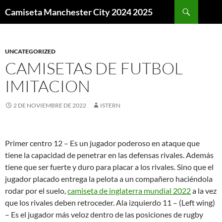
Buscar
Camiseta Manchester City 2024 2025
SALTAR
AL
CONTENIDO
UNCATEGORIZED
CAMISETAS DE FUTBOL
IMITACION
2 DE NOVIEMBRE DE 2022
ISTERN
Primer centro 12 – Es un jugador poderoso en ataque que
tiene la capacidad de penetrar en las defensas rivales. Además
tiene que ser fuerte y duro para placar a los rivales. Sino que el
jugador placado entrega la pelota a un compañero haciéndola
rodar por el suelo,
camiseta de inglaterra mundial 2022
a la vez
que los rivales deben retroceder. Ala izquierdo 11 – (Left wing)
– Es el jugador más veloz dentro de las posiciones de rugby