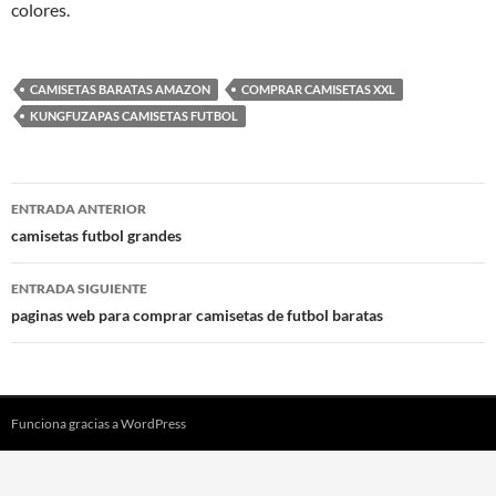
colores.
CAMISETAS BARATAS AMAZON
COMPRAR CAMISETAS XXL
KUNGFUZAPAS CAMISETAS FUTBOL
Navegación
ENTRADA ANTERIOR
de
camisetas futbol grandes
entradas
ENTRADA SIGUIENTE
paginas web para comprar camisetas de futbol baratas
Funciona gracias a WordPress