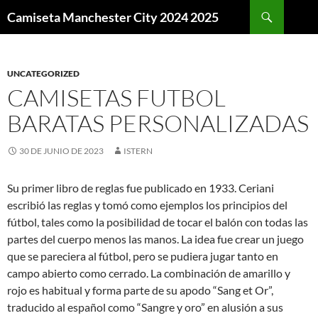
Buscar
Camiseta Manchester City 2024 2025
SALTAR
AL
CONTENIDO
UNCATEGORIZED
CAMISETAS FUTBOL
BARATAS PERSONALIZADAS
30 DE JUNIO DE 2023
ISTERN
Su primer libro de reglas fue publicado en 1933. Ceriani
escribió las reglas y tomó como ejemplos los principios del
fútbol, tales como la posibilidad de tocar el balón con todas las
partes del cuerpo menos las manos. La idea fue crear un juego
que se pareciera al fútbol, pero se pudiera jugar tanto en
campo abierto como cerrado. La combinación de amarillo y
rojo es habitual y forma parte de su apodo “Sang et Or”,
traducido al español como “Sangre y oro” en alusión a sus