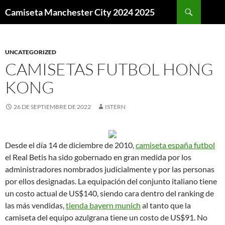
Buscar
Camiseta Manchester City 2024 2025
SALTAR
AL
CONTENIDO
UNCATEGORIZED
CAMISETAS FUTBOL HONG
KONG
26 DE SEPTIEMBRE DE 2022
ISTERN
Desde el día 14 de diciembre de 2010,
camiseta españa futbol
el Real Betis ha sido gobernado en gran medida por los
administradores nombrados judicialmente y por las personas
por ellos designadas. La equipación del conjunto italiano tiene
un costo actual de US$140, siendo cara dentro del ranking de
las más vendidas,
tienda bayern munich
al tanto que la
camiseta del equipo azulgrana tiene un costo de US$91. No