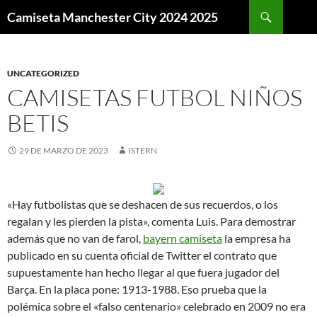
Buscar
Camiseta Manchester City 2024 2025
SALTAR
AL
CONTENIDO
UNCATEGORIZED
CAMISETAS FUTBOL NIÑOS
BETIS
29 DE MARZO DE 2023
ISTERN
«Hay futbolistas que se deshacen de sus recuerdos, o los
regalan y les pierden la pista», comenta Luis. Para demostrar
además que no van de farol,
bayern camiseta
la empresa ha
publicado en su cuenta oficial de Twitter el contrato que
supuestamente han hecho llegar al que fuera jugador del
Barça. En la placa pone: 1913-1988. Eso prueba que la
polémica sobre el «falso centenario» celebrado en 2009 no era