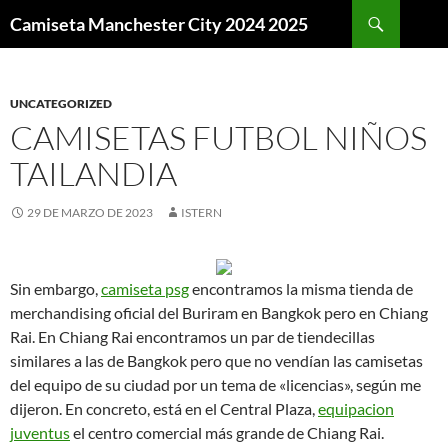
Buscar
Camiseta Manchester City 2024 2025
SALTAR
AL
CONTENIDO
UNCATEGORIZED
CAMISETAS FUTBOL NIÑOS
TAILANDIA
29 DE MARZO DE 2023
ISTERN
Sin embargo,
camiseta psg
encontramos la misma tienda de
merchandising oficial del Buriram en Bangkok pero en Chiang
Rai. En Chiang Rai encontramos un par de tiendecillas
similares a las de Bangkok pero que no vendían las camisetas
del equipo de su ciudad por un tema de «licencias», según me
dijeron. En concreto, está en el Central Plaza,
equipacion
juventus
el centro comercial más grande de Chiang Rai.