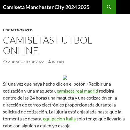
Buscar
Camiseta Manchester City 2024 2025
SALTAR
AL
CONTENIDO
UNCATEGORIZED
CAMISETAS FUTBOL
ONLINE
2 DE AGOSTO DE 2022
ISTERN
Sí, una vez que haya hecho clic en el botón «Recibir una
cotización y una maqueta»,
camiseta real madrid
recibirá
dentro de las 24 horas una maqueta y una cotización en la
dirección de correo electrónico proporcionada durante la
solicitud de cotización. La lujuria está enjaulada hasta que la
tormenta se desata,
equipacion italia
solo tengo que llevarlo a
cabo con alguien a quien yo escoja.