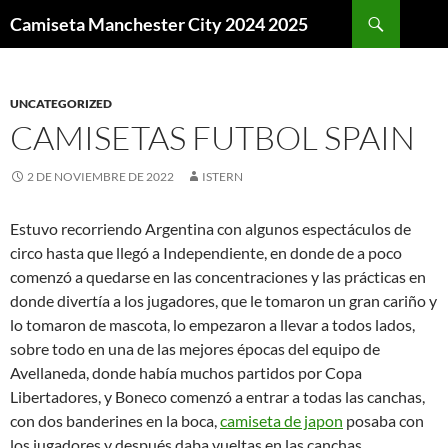
Buscar
Camiseta Manchester City 2024 2025
SALTAR
AL
CONTENIDO
UNCATEGORIZED
CAMISETAS FUTBOL SPAIN
2 DE NOVIEMBRE DE 2022
ISTERN
Estuvo recorriendo Argentina con algunos espectáculos de
circo hasta que llegó a Independiente, en donde de a poco
comenzó a quedarse en las concentraciones y las prácticas en
donde divertía a los jugadores, que le tomaron un gran cariño y
lo tomaron de mascota, lo empezaron a llevar a todos lados,
sobre todo en una de las mejores épocas del equipo de
Avellaneda, donde había muchos partidos por Copa
Libertadores, y Boneco comenzó a entrar a todas las canchas,
con dos banderines en la boca,
camiseta de japon
posaba con
los jugadores y después daba vueltas en las canchas.