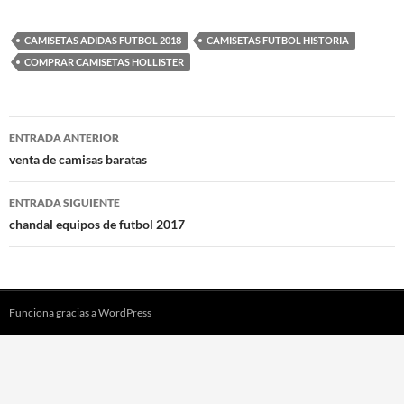
CAMISETAS ADIDAS FUTBOL 2018
CAMISETAS FUTBOL HISTORIA
COMPRAR CAMISETAS HOLLISTER
Navegación
ENTRADA ANTERIOR
de
venta de camisas baratas
entradas
ENTRADA SIGUIENTE
chandal equipos de futbol 2017
Funciona gracias a WordPress