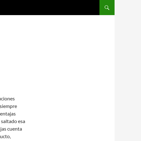
SALTAR AL CONTENIDO
uciones
 siempre
ventajas
 saltado esa
ajas cuenta
ucto,