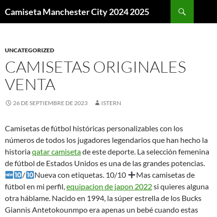
Buscar
Camiseta Manchester City 2024 2025
SALTAR
AL
CONTENIDO
UNCATEGORIZED
CAMISETAS ORIGINALES
VENTA
26 DE SEPTIEMBRE DE 2023
ISTERN
Camisetas de fútbol históricas personalizables con los
números de todos los jugadores legendarios que han hecho la
historia
qatar camiseta
de este deporte. La selección femenina
de fútbol de Estados Unidos es una de las grandes potencias.
/
Nueva con etiquetas. 10/10
Mas camisetas de
fútbol en mi perfil,
equipacion de japon 2022
si quieres alguna
otra háblame. Nacido en 1994, la súper estrella de los Bucks
Giannis Antetokounmpo era apenas un bebé cuando estas