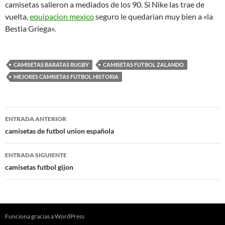
camisetas salieron a mediados de los 90. Si Nike las trae de
vuelta,
equipacion mexico
seguro le quedarían muy bien a «la
Bestia Griega».
CAMISETAS BARATAS RUGBY
CAMISETAS FUTBOL ZALANDO
MEJORES CAMISETAS FUTBOL HISTORIA
Navegación
ENTRADA ANTERIOR
de
camisetas de futbol union española
entradas
ENTRADA SIGUIENTE
camisetas futbol gijon
Funciona gracias a WordPress