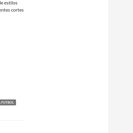
e estilos
entes cortes
 FUTBOL