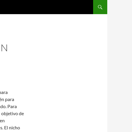
SALTAR AL CONTENIDO
EN
para
én para
ado. Para
l objetivo de
 en
. El nicho