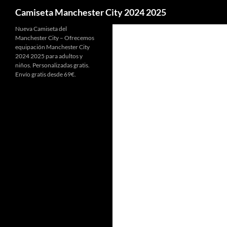
Buscar
Camiseta Manchester City 2024 2025
Nueva Camiseta del
Manchester City – Ofrecemos
equipación Manchester City
2024 2025 para adultos y
niños. Personalizadas gratis.
Envío gratis desde 69€.