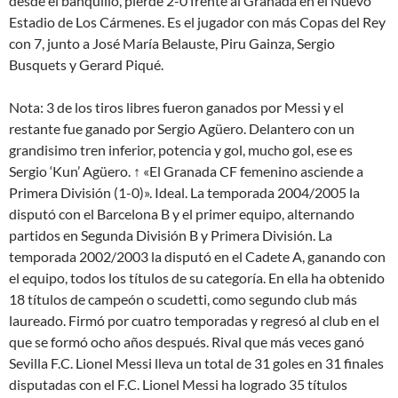
desde el banquillo, pierde 2-0 frente al Granada en el Nuevo
Estadio de Los Cármenes. Es el jugador con más Copas del Rey
con 7, junto a José María Belauste, Piru Gainza, Sergio
Busquets y Gerard Piqué.
Nota: 3 de los tiros libres fueron ganados por Messi y el
restante fue ganado por Sergio Agüero. Delantero con un
grandisimo tren inferior, potencia y gol, mucho gol, ese es
Sergio ‘Kun’ Agüero. ↑ «El Granada CF femenino asciende a
Primera División (1-0)». Ideal. La temporada 2004/2005 la
disputó con el Barcelona B y el primer equipo, alternando
partidos en Segunda División B y Primera División. La
temporada 2002/2003 la disputó en el Cadete A, ganando con
el equipo, todos los títulos de su categoría. En ella ha obtenido
18 títulos de campeón o scudetti, como segundo club más
laureado. Firmó por cuatro temporadas y regresó al club en el
que se formó ocho años después. Rival que más veces ganó
Sevilla F.C. Lionel Messi lleva un total de 31 goles en 31 finales
disputadas con el F.C. Lionel Messi ha logrado 35 títulos