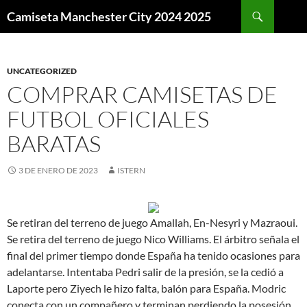
Buscar
Camiseta Manchester City 2024 2025
SALTAR
AL
CONTENIDO
UNCATEGORIZED
COMPRAR CAMISETAS DE
FUTBOL OFICIALES
BARATAS
3 DE ENERO DE 2023
ISTERN
Se retiran del terreno de juego Amallah, En-Nesyri y Mazraoui.
Se retira del terreno de juego Nico Williams. El árbitro señala el
final del primer tiempo donde España ha tenido ocasiones para
adelantarse. Intentaba Pedri salir de la presión, se la cedió a
Laporte pero Ziyech le hizo falta, balón para España. Modric
conecta con un compañero y terminan perdiendo la posesión