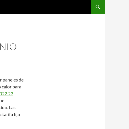
SALTAR AL CONTENIDO
NIO
ar paneles de
 calor para
2022 23
que
ido. Las
arifa fija