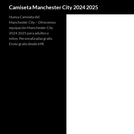
Buscar
Camiseta Manchester City 2024 2025
Nueva Camiseta del
Manchester City – Ofrecemos
equipación Manchester City
2024 2025 para adultos y
niños. Personalizadas gratis.
Envío gratis desde 69€.