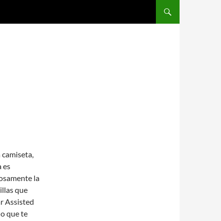
SALTAR AL CONTENIDO
a camiseta,
a es
dosamente la
illas que
r Assisted
o que te