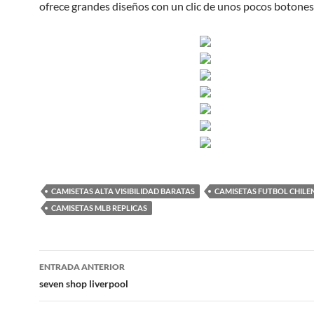
ofrece grandes diseños con un clic de unos pocos botones
CAMISETAS ALTA VISIBILIDAD BARATAS
CAMISETAS FUTBOL CHILE
CAMISETAS MLB REPLICAS
Navegación
ENTRADA ANTERIOR
de
seven shop liverpool
entradas