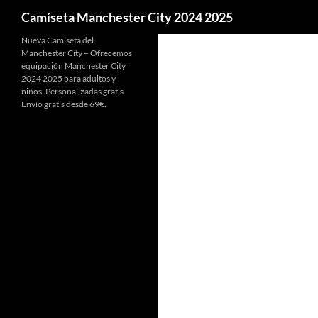
Buscar
Camiseta Manchester City 2024 2025
Nueva Camiseta del
Manchester City – Ofrecemos
equipación Manchester City
2024 2025 para adultos y
niños. Personalizadas gratis.
Envío gratis desde 69€.