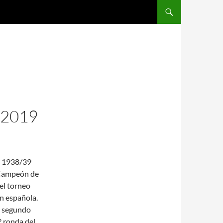
SALTAR AL CONTENIDO
2019
da 1938/39
. Campeón de
el torneo
ón española.
el segundo
3º ronda del