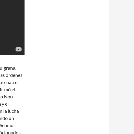
ulgrana.
 las órdenes
te cuatro
firmó el
mp Nou
 y el
 la lucha
ando un
s Seamus
ficionados