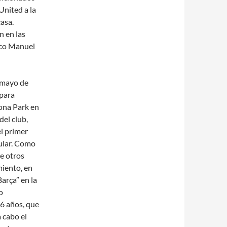
United a la
asa.
n en las
nco Manuel
n mayo de
 para
ona Park en
del club,
l primer
ular. Como
e otros
miento, en
arça” en la
o
26 años, que
 cabo el