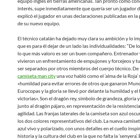
equipo inglés en tierras americanas. Tan pronto como con
interés, supe inmediatamente que quería ser un jugador de
explicó el jugador en unas declaraciones publicadas en la
de su nuevo equipo.
El técnico catalán ha dejado muy clara su ambición y lo i
que es para él dejar de un lado las individualidades: “De l
lo que más valoro es ser un buen compañero. Entrenador 
vivieron un enfrentamiento de empujones y forcejeos y t
ser separados por otros miembros del cuerpo técnico. De
camiseta man city
una voz habló como el ‘alma de la Roja’ 
«humildad para evitar errores de otros que ganaron Mund
Eurocopas y la gloria se llevó por delante la humildad y e
victorias». Son el dragón rey, símbolo de grandeza, gloria y
junto al dragón pájaro, en representación de la resistencia
agilidad. Las franjas laterales de la camiseta son azul oscu
los dos colores representativos del club. La nueva camise
azul vivo y polarizado, con unos detalles en el cuello inspi
historia y la cultura del club en la que no falta la ‘senyera’.