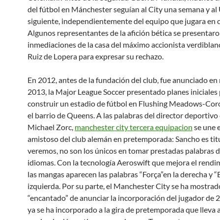
del fútbol en Mánchester seguían al City una semana y al 
siguiente, independientemente del equipo que jugara en c
Algunos representantes de la afición bética se presentaro
inmediaciones de la casa del máximo accionista verdibla
Ruiz de Lopera para expresar su rechazo.
En 2012, antes de la fundación del club, fue anunciado e
2013, la Major League Soccer presentado planes iniciales
construir un estadio de fútbol en Flushing Meadows-Cor
el barrio de Queens. A las palabras del director deportivo 
Michael Zorc,
manchester city tercera equipacion
se une e
amistoso del club alemán en pretemporada: Sancho es tit
veremos, no son los únicos en tomar prestadas palabras d
idiomas. Con la tecnología Aeroswift que mejora el rendi
las mangas aparecen las palabras “Força”en la derecha y “B
izquierda. Por su parte, el Manchester City se ha mostrad
“encantado” de anunciar la incorporación del jugador de 
ya se ha incorporado a la gira de pretemporada que lleva a