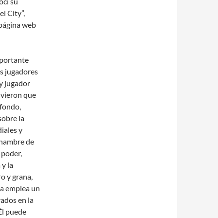
ocí su
l City”,
 página web
mportante
os jugadores
y jugador
uvieron que
 fondo,
sobre la
iales y
l hambre de
 poder,
 y la
ro y grana,
ta emplea un
rados en la
 Él puede