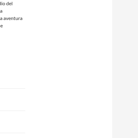
io del
va
la aventura
de