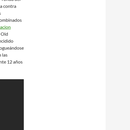
ha contra
s
 combinados
acion
a Old
ecidido
 fogueándose
 las
ante 12 años