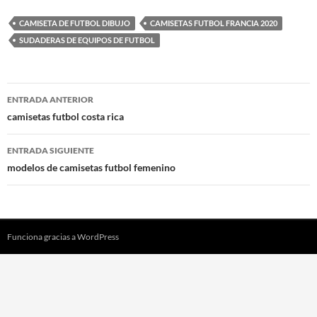
CAMISETA DE FUTBOL DIBUJO
CAMISETAS FUTBOL FRANCIA 2020
SUDADERAS DE EQUIPOS DE FUTBOL
Navegación
ENTRADA ANTERIOR
de
camisetas futbol costa rica
entradas
ENTRADA SIGUIENTE
modelos de camisetas futbol femenino
Funciona gracias a WordPress