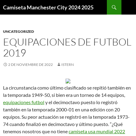
Buscar
Camiseta Manchester City 2024 2025
SALTAR
AL
CONTENIDO
UNCATEGORIZED
EQUIPACIONES DE FUTBOL
2019
2 DE NOVIEMBRE DE 2022
ISTERN
La circunstancia como último clasificado se repitió también en
la temporada 1949-50, si bien era un torneo de 14 equipos,
equipaciones futbol
y el decimoctavo puesto lo registró
también en la temporada 2000-01 en una edición con 20
equipos. Su peor actuación se registró en la temporada 1973-
74 cuando finalizó en decimoctavo y último puesto. “¿Qué
tenemos nosotros que no tiene
camiseta usa mundial 2022