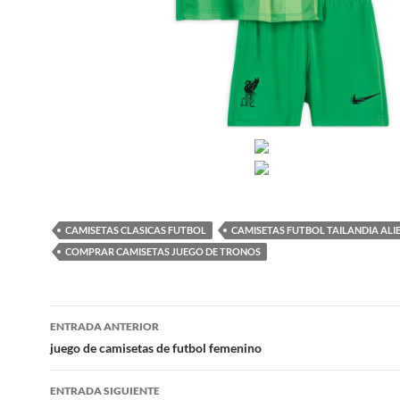
CAMISETAS CLASICAS FUTBOL
CAMISETAS FUTBOL TAILANDIA ALI
COMPRAR CAMISETAS JUEGO DE TRONOS
Navegación
ENTRADA ANTERIOR
de
juego de camisetas de futbol femenino
entradas
ENTRADA SIGUIENTE