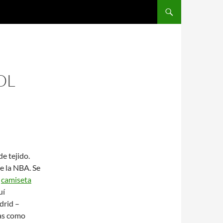
SALTAR AL CONTENIDO
OL
de tejido.
e la NBA. Se
,
camiseta
uí
drid –
gas como