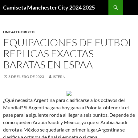
Buscar
Camiseta Manchester City 2024 2025
SALTAR
AL
CONTENIDO
UNCATEGORIZED
EQUIPACIONES DE FUTBOL
REPLICAS EXACTAS
BARATAS EN ESPAA
3 DE ENERO DE 2023
ISTERN
¿Qué necesita Argentina para clasificarse a los octavos del
Mundial? Si Argentina gana hoy gana a Polonia, obtendría el
pase para la siguiente ronda al llegar a seis puntos. Depende de
cómo queden Arabia Saudí y México, ya que si Arabia Saudí
derrota a México se quedaría en primer lugar.Argentina se
clasifica a octavos de final si empata o si gana.