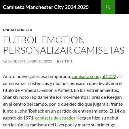
Buscar
Camiseta Manchester City 2024 2025
SALTAR
AL
CONTENIDO
UNCATEGORIZED
FUTBOL EMOTION
PERSONALIZAR CAMISETAS
26 DE SEPTIEMBRE DE 2023
ISTERN
Anotó nueve goles esa temporada,
camiseta senegal 2022
así
como varias asistencias y muchos pensaron que devolvería el
título de Primera División a Anfield. En los entrenamientos,
Shankly notó rápidamente los movimientos libres de Keegan
en el centro del campo, por lo que decidió que jugara al frente
junto a John Toshack en un partido de entrenamiento. El 14 de
agosto de 1971,
camiseta de ecuador
Keegan hizo su debut
con la irónica camiseta del Liverpool y marcó su primer gol