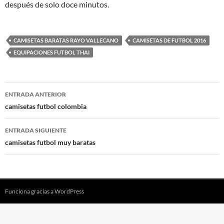
después de solo doce minutos.
CAMISETAS BARATAS RAYO VALLECANO
CAMISETAS DE FUTBOL 2016
EQUIPACIONES FUTBOL THAI
Navegación
ENTRADA ANTERIOR
de
camisetas futbol colombia
entradas
ENTRADA SIGUIENTE
camisetas futbol muy baratas
Funciona gracias a WordPress