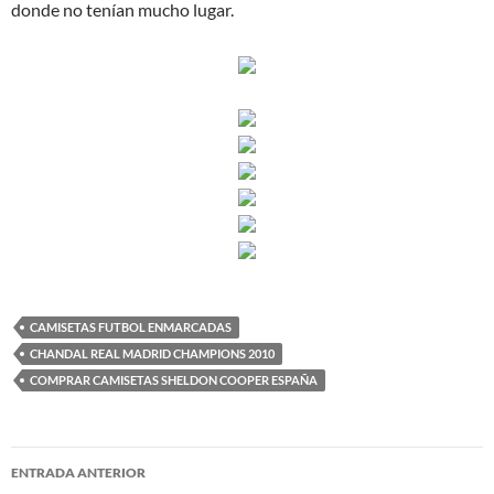
donde no tenían mucho lugar.
CAMISETAS FUTBOL ENMARCADAS
CHANDAL REAL MADRID CHAMPIONS 2010
COMPRAR CAMISETAS SHELDON COOPER ESPAÑA
Navegación
ENTRADA ANTERIOR