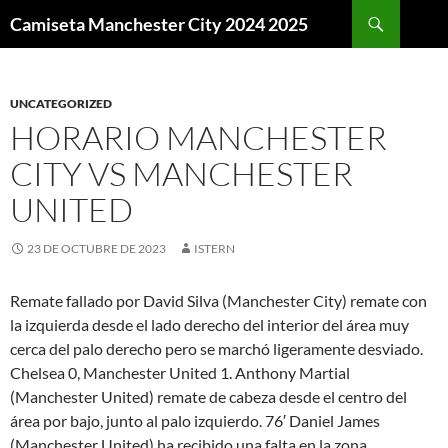
Buscar
Camiseta Manchester City 2024 2025
SALTAR
AL
CONTENIDO
UNCATEGORIZED
HORARIO MANCHESTER
CITY VS MANCHESTER
UNITED
23 DE OCTUBRE DE 2023
ISTERN
Remate fallado por David Silva (Manchester City) remate con
la izquierda desde el lado derecho del interior del área muy
cerca del palo derecho pero se marchó ligeramente desviado.
Chelsea 0, Manchester United 1. Anthony Martial
(Manchester United) remate de cabeza desde el centro del
área por bajo, junto al palo izquierdo. 76′ Daniel James
(Manchester United) ha recibido una falta en la zona