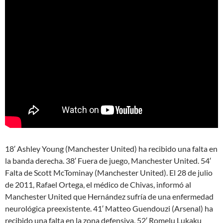
18′ Ashley Young (Manchester United) ha recibido una falta en
la banda derecha. 38′ Fuera de juego, Manchester United. 54′
Falta de Scott McTominay (Manchester United). El 28 de julio
de 2011, Rafael Ortega, el médico de Chivas, informó al
Manchester United que Hernández sufría de una enfermedad
neurológica preexistente. 41′ Matteo Guendouzi (Arsenal) ha
recibido una falta en la zona defensiva. 52′ Romelu Lukaku