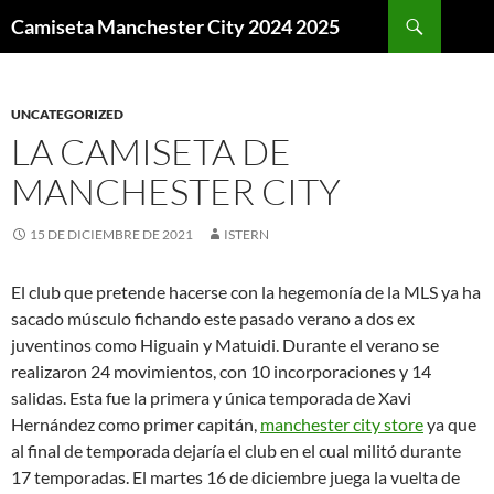
Buscar
Camiseta Manchester City 2024 2025
SALTAR
AL
CONTENIDO
UNCATEGORIZED
LA CAMISETA DE
MANCHESTER CITY
15 DE DICIEMBRE DE 2021
ISTERN
El club que pretende hacerse con la hegemonía de la MLS ya ha
sacado músculo fichando este pasado verano a dos ex
juventinos como Higuain y Matuidi. Durante el verano se
realizaron 24 movimientos, con 10 incorporaciones y 14
salidas. Esta fue la primera y única temporada de Xavi
Hernández como primer capitán,
manchester city store
ya que
al final de temporada dejaría el club en el cual militó durante
17 temporadas. El martes 16 de diciembre juega la vuelta de