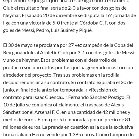
septiembre se juega la jornada tres de liga contra el Athletic
Club el resultado final sería de 2-0 a favor con dos goles de
Neymar. El sábado 20 de diciembre se disputa la 16ª jornada de
liga con una victoria de 5-0 frente al Córdoba C. F. con dos
goles de Messi, Pedro, Luis Suárez y Piqué.
El 30 de mayo se proclama por 27 vez campeón de la Copa del
Rey ganándole al Athletic Club por 3-1 con dos goles de Messi
y uno de Neymar. Esos problemas con el desarrollo del
producto son uno de los puntos que ha generado más fricción
alrededor del proyecto. Tras sus problemas en la rodilla,
decidió renunciar a su contrato. Su contrato expiraba el 30 de
junio, al final de la anterior temporada. ↑ «Rescisión de
contrato para Isaac Cuenca». ↑ Fernando Sánchez Postigo. El
10 de julio se comunica oficialmente el traspaso de Alexis
Sánchez por el Arsenal F. C. en una cantidad de 42 millones y
medio de euros. Firma por 5 temporadas por un precio de 81
millones de euros. La prenda en cuestión es la que la exclusiva
firma italiana Herno vende por 1.395 euros. Como tampoco lo