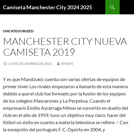
Buscar
Camiseta Manchester City 2024 2025
SALTAR
AL
CONTENIDO
UNCATEGORIZED
MANCHESTER CITY NUEVA
CAMISETA 2019
15 DE DICIEMBRE DE 2021
ISTERN
Y es que Mandzukic cuenta con varias ofertas de equipos de
primer nivel. Los rivales empezaron a llamarlo de esta manera
debido a que el club fue formado por la fusión de los equipos
de los colegios Mascarones y La Perpetua. Cuando el
empresario Emilio Azcárraga Milmo se convirtió en dueño del
club en el año de 1959, tuvo un objetivo muy claro: hacer del
fútbol un éxito en cuanto a materia televisiva se refiere. ↑ Con
la excepción del portugués F. C. Oporto en 2004, y