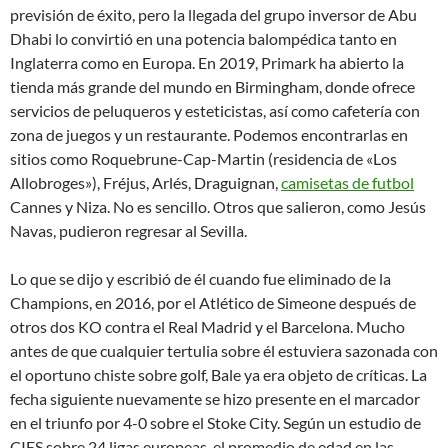
previsión de éxito, pero la llegada del grupo inversor de Abu
Dhabi lo convirtió en una potencia balompédica tanto en
Inglaterra como en Europa. En 2019, Primark ha abierto la
tienda más grande del mundo en Birmingham, donde ofrece
servicios de peluqueros y esteticistas, así como cafetería con
zona de juegos y un restaurante. Podemos encontrarlas en
sitios como Roquebrune-Cap-Martin (residencia de «Los
Allobroges»), Fréjus, Arlés, Draguignan,
camisetas de futbol
Cannes y Niza. No es sencillo. Otros que salieron, como Jesús
Navas, pudieron regresar al Sevilla.
Lo que se dijo y escribió de él cuando fue eliminado de la
Champions, en 2016, por el Atlético de Simeone después de
otros dos KO contra el Real Madrid y el Barcelona. Mucho
antes de que cualquier tertulia sobre él estuviera sazonada con
el oportuno chiste sobre golf, Bale ya era objeto de críticas. La
fecha siguiente nuevamente se hizo presente en el marcador
en el triunfo por 4-0 sobre el Stoke City. Según un estudio de
CIES sobre 24 ligas europeas, el promedio de edad en las