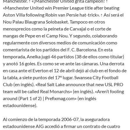
Mánchester. ↑ «¡Manchester United grita campeón! ↑
«Manchester United win Premier League title after beating
Aston Villa following Robin van Persie hat-trick». ↑ Así será el
Nou Palau Blaugrana Solobasket. Tampoco en otros
menosprecios como la peineta de Carvajal o el corte de
mangas de Pepe en el Camp Nou. Y segundo, colaborando
regularmente con diversos medios de comunicación como
comentarista de los partidos del F. C. Barcelona. En esta
temporada, Anelka jugó 46 partidos (38 de ellos como titular)
y anotó 16 goles. Es como se ve ante las cámaras. Una derrota
en casa ante el Everton el 12 de abril dejó al club en el fondo de
la tabla, a siete puntos del 17º lugar. Swansea City Football
Club (en inglés). «Real Salt Lake announce that new USL PRO
team will be called Real Monarchs» (en inglés). «Aren’t fooling
around (Part 1 of 2) | Prefixmag.com» (en inglés
estadounidense).
Al comienzo de la temporada 2006-07, la aseguradora
estadounidense AIG accedió a firmar un contrato de cuatro