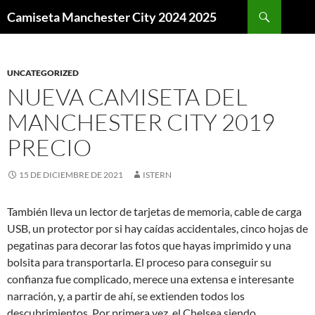
Buscar
Camiseta Manchester City 2024 2025
SALTAR
AL
CONTENIDO
UNCATEGORIZED
NUEVA CAMISETA DEL
MANCHESTER CITY 2019
PRECIO
15 DE DICIEMBRE DE 2021
ISTERN
También lleva un lector de tarjetas de memoria, cable de carga
USB, un protector por si hay caídas accidentales, cinco hojas de
pegatinas para decorar las fotos que hayas imprimido y una
bolsita para transportarla. El proceso para conseguir su
confianza fue complicado, merece una extensa e interesante
narración, y, a partir de ahí, se extienden todos los
descubrimientos. Por primera vez, el Chelsea siendo