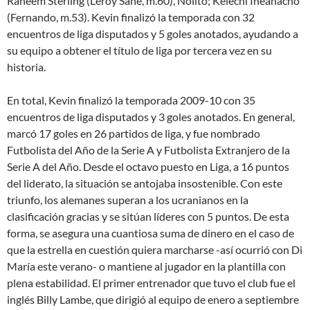
Raheem Sterling (Leroy Sane, m.60), Nolito; Kelechi Iheanacho
(Fernando, m.53). Kevin finalizó la temporada con 32
encuentros de liga disputados y 5 goles anotados, ayudando a
su equipo a obtener el título de liga por tercera vez en su
historia.
En total, Kevin finalizó la temporada 2009-10 con 35
encuentros de liga disputados y 3 goles anotados. En general,
marcó 17 goles en 26 partidos de liga, y fue nombrado
Futbolista del Año de la Serie A y Futbolista Extranjero de la
Serie A del Año. Desde el octavo puesto en Liga, a 16 puntos
del liderato, la situación se antojaba insostenible. Con este
triunfo, los alemanes superan a los ucranianos en la
clasificación gracias y se sitúan líderes con 5 puntos. De esta
forma, se asegura una cuantiosa suma de dinero en el caso de
que la estrella en cuestión quiera marcharse -así ocurrió con Di
María este verano- o mantiene al jugador en la plantilla con
plena estabilidad. El primer entrenador que tuvo el club fue el
inglés Billy Lambe, que dirigió al equipo de enero a septiembre