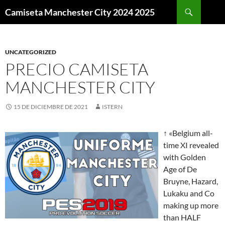
Buscar
Camiseta Manchester City 2024 2025
SALTAR
AL
CONTENIDO
UNCATEGORIZED
PRECIO CAMISETA
MANCHESTER CITY
15 DE DICIEMBRE DE 2021
ISTERN
↑ «Belgium all-
time XI revealed
with Golden
Age of De
Bruyne, Hazard,
Lukaku and Co
making up more
than HALF