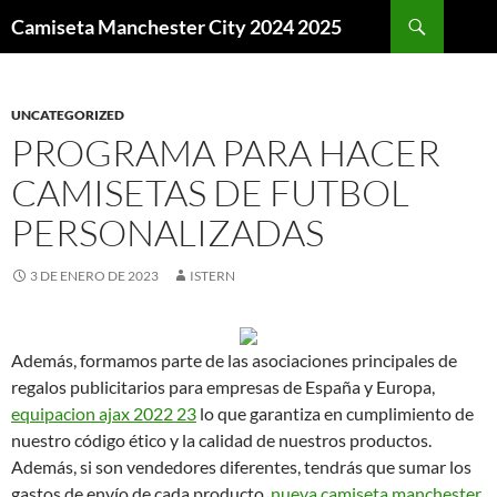
Buscar
Camiseta Manchester City 2024 2025
SALTAR
AL
CONTENIDO
UNCATEGORIZED
PROGRAMA PARA HACER
CAMISETAS DE FUTBOL
PERSONALIZADAS
3 DE ENERO DE 2023
ISTERN
Además, formamos parte de las asociaciones principales de
regalos publicitarios para empresas de España y Europa,
equipacion ajax 2022 23
lo que garantiza en cumplimiento de
nuestro código ético y la calidad de nuestros productos.
Además, si son vendedores diferentes, tendrás que sumar los
gastos de envío de cada producto,
nueva camiseta manchester