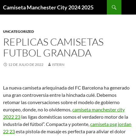
Buscar
Camiseta Manchester City 2024 2025
SALTAR
AL
CONTENIDO
UNCATEGORIZED
REPLICAS CAMISETAS
FUTBOL GRANADA
12 DE JULIO DE 2022
ISTERN
La nueva camiseta arlequinada del FC Barcelona ha generado
una gran controversia entre la hinchada culé. Debemos
retomar las conversaciones sobre el modelo de gobierno
europeo, donde, no lo olvidemos,
camiseta manchester city
2022 23
las ligas domésticas somos el verdadero motor de la
industria del fútbol”. Compacta y potente,
camiseta psg jordan
22 23
esta pistola de masaje es perfecta para aliviar el dolor