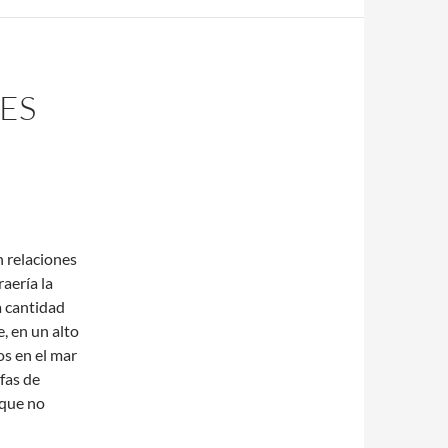
ES
n relaciones
aería la
la cantidad
, en un alto
os en el mar
fas de
 que no