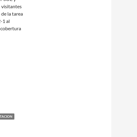
visitantes
 de la tarea
-1 al
 cobertura
ITACION