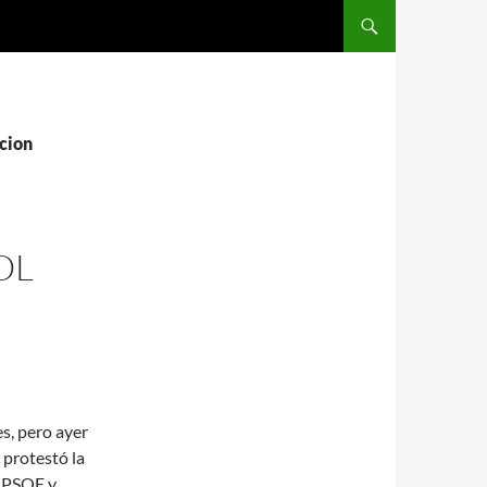
SALTAR AL CONTENIDO
acion
OL
s, pero ayer
 protestó la
a PSOE y