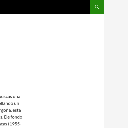
SALTAR AL CONTENIDO
 buscas una
ellando un
rgoña, esta
as. De fondo
ancas (1955-