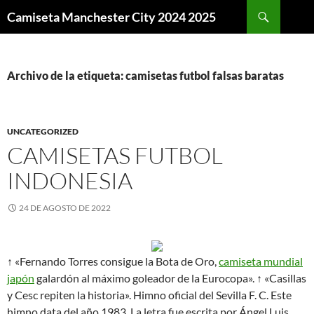
Buscar
Camiseta Manchester City 2024 2025
SALTAR
AL
CONTENIDO
Archivo de la etiqueta: camisetas futbol falsas baratas
UNCATEGORIZED
CAMISETAS FUTBOL
INDONESIA
24 DE AGOSTO DE 2022
↑ «Fernando Torres consigue la Bota de Oro,
camiseta mundial
japón
galardón al máximo goleador de la Eurocopa». ↑ «Casillas
y Cesc repiten la historia». Himno oficial del Sevilla F. C. Este
himno data del año 1983. La letra fue escrita por Ángel Luis