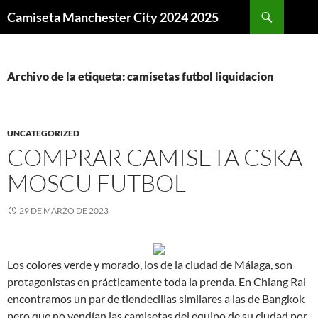
Buscar
Camiseta Manchester City 2024 2025
SALTAR
AL
CONTENIDO
Archivo de la etiqueta: camisetas futbol liquidacion
UNCATEGORIZED
COMPRAR CAMISETA CSKA
MOSCU FUTBOL
29 DE MARZO DE 2023
Los colores verde y morado, los de la ciudad de Málaga, son
protagonistas en prácticamente toda la prenda. En Chiang Rai
encontramos un par de tiendecillas similares a las de Bangkok
pero que no vendían las camisetas del equipo de su ciudad por