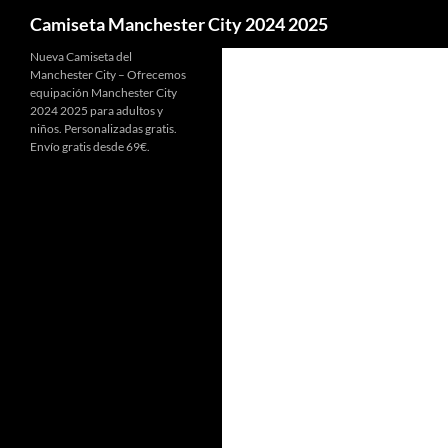
Buscar
Camiseta Manchester City 2024 2025
Nueva Camiseta del
Manchester City – Ofrecemos
equipación Manchester City
2024 2025 para adultos y
niños. Personalizadas gratis.
Envío gratis desde 69€.