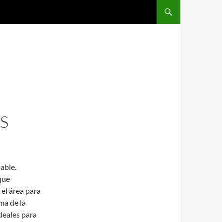
SALTAR AL CONTENIDO
S
able.
que
el área para
ma de la
deales para