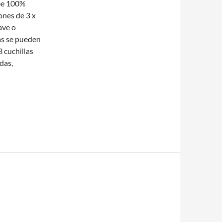
see 100%
ones de 3 x
ave o
as se pueden
 cuchillas
das,