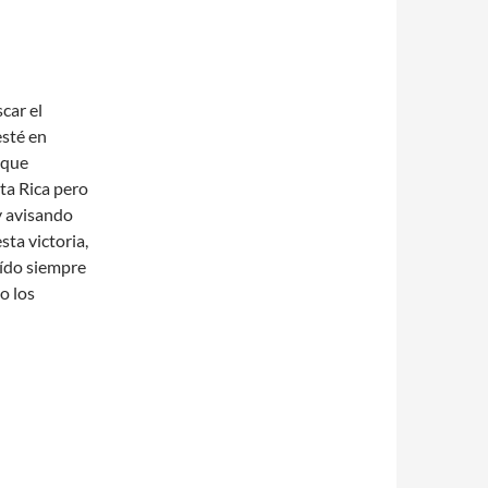
car el
esté en
ique
ta Rica pero
 y avisando
sta victoria,
eído siempre
o los