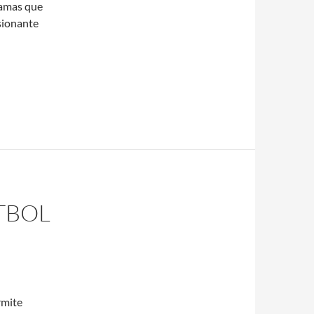
ramas que
sionante
TBOL
rmite