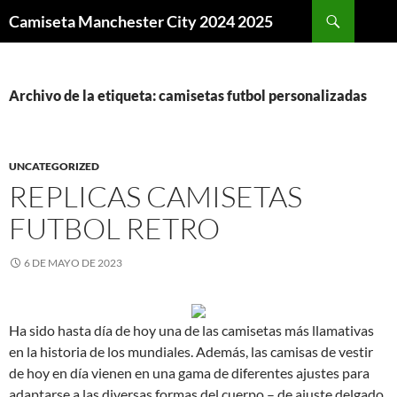
Buscar
Camiseta Manchester City 2024 2025
SALTAR
AL
CONTENIDO
Archivo de la etiqueta: camisetas futbol personalizadas
UNCATEGORIZED
REPLICAS CAMISETAS
FUTBOL RETRO
6 DE MAYO DE 2023
Ha sido hasta día de hoy una de las camisetas más llamativas
en la historia de los mundiales. Además, las camisas de vestir
de hoy en día vienen en una gama de diferentes ajustes para
adaptarse a las diversas formas del cuerpo – de ajuste delgado