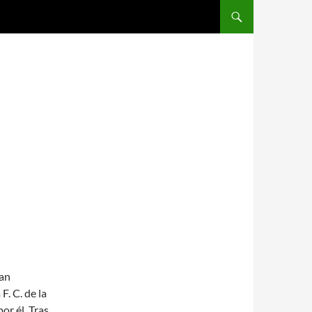
SALTAR AL CONTENIDO
E
dan
F. C. de la
or él. Tras