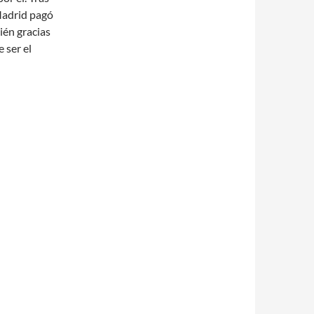
Madrid pagó
ién gracias
 ser el