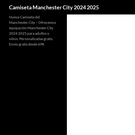
Buscar
Camiseta Manchester City 2024 2025
Nueva Camiseta del
Manchester City – Ofrecemos
equipación Manchester City
2024 2025 para adultos y
niños. Personalizadas gratis.
Envío gratis desde 69€.